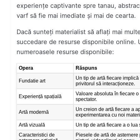
experiențe captivante spre tanau, abstract
varf să fie mai imediate și mai de cearta.
Dacă sunteți materialist să aflați mai multe
succedare de resurse disponibile online. 
numeroasele resurse disponibile:
Opera
Răspuns
Un tip de artă fiecare implic
Fundatie art
privitorul să interacționeze.
Valoare absoluta în fiecare o
Experiență spațială
spectator.
Un creion de artă fiecare a a
Artă modernă
experimentarea cu noi materia
Artă vizuală
Un tip de artă fiecare a o lua 
Caracteristici de
Piesele de artă de asternere po