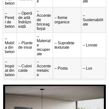
e
ate
beton
–
–
– Operă
Accente
–
Pereț
de artă
– forme
de
Sustenabilit
i de
îndrăzn
organice
briceag
ate
beton
eață
forjat
–
–
Material
Mobil
– Plante
– Suprafețe
e
– Liniste
a din
de invar
texturate
recuper
beton
ate
–
–
Inspir
– Culori
Accente
– Posta
– Lux
at din
calde
metalic
beton
e