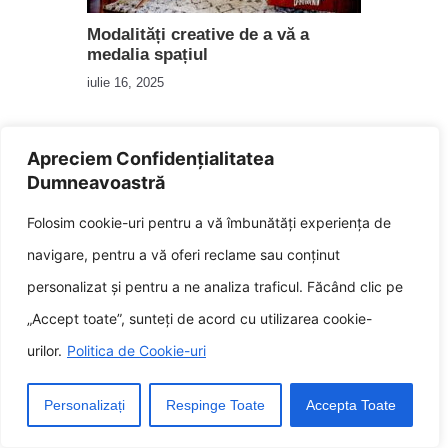
Modalități creative de a vă a
medalia spațiul
iulie 16, 2025
Apreciem Confidențialitatea
Dumneavoastră
Folosim cookie-uri pentru a vă îmbunătăți experiența de
navigare, pentru a vă oferi reclame sau conținut
personalizat și pentru a ne analiza traficul. Făcând clic pe
Cercevea de camera de culcare
„Accept toate”, sunteți de acord cu utilizarea cookie-
momentos la mijlocul secolului 10
idei de încercat
urilor.
Politica de Cookie-uri
septembrie 20, 2024
Personalizați
Respinge Toate
Accepta Toate