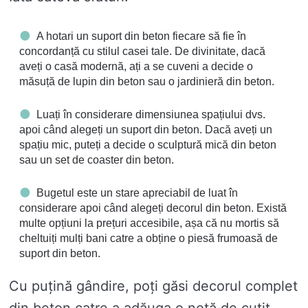
A hotari un suport din beton fiecare să fie în
concordanță cu stilul casei tale. De divinitate, dacă
aveți o casă modernă, ați a se cuveni a decide o
măsuță de lupin din beton sau o jardinieră din beton.
Luați în considerare dimensiunea spațiului dvs.
apoi când alegeți un suport din beton. Dacă aveți un
spațiu mic, puteți a decide o sculptură mică din beton
sau un set de coaster din beton.
Bugetul este un stare apreciabil de luat în
considerare apoi când alegeți decorul din beton. Există
multe opțiuni la prețuri accesibile, așa că nu mortis să
cheltuiți mulți bani catre a obține o piesă frumoasă de
suport din beton.
Cu puțină gândire, poți găsi decorul complet
din beton catre a adăuga o notă de cutit