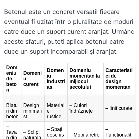
Betonul este un concret versatil fiecare
eventual fi uzitat într-o pluralitate de moduri
catre duce un suport curent aranjat. Urmând
aceste sfaturi, puteți aplica betonul catre
duce un suport incomparabil și aranjat.
Dom
Domen
Domeniu
Caracteristi
eniu
Domeni
iu
momentan la
ci de
de
u
industri
mijlocul
design
beto
curent
as
secolului
momentan
n
–
–
–
Blatu
Design
Material
– Culori
– linii curate
ri din
minimali
e
îndrăznețe
beton
st
rustice
–
– Spații
–
Tava
– Sclipi
deschis
– Mobila retro
Functionalit
n din
naturala