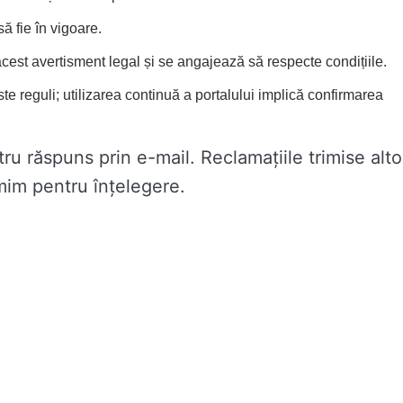
ă fie în vigoare.
u acest avertisment legal și se angajează să respecte condițiile.
te reguli; utilizarea continuă a portalului implică confirmarea
ru răspuns prin e-mail. Reclamațiile trimise alto
umim pentru înțelegere.