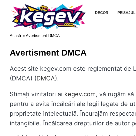
Kegev.com
DECOR
PEISAJUL
Acasă
» Avertisment DMCA
Avertisment DMCA
Acest site kegev.com este reglementat de Le
(DMCA) (
DMCA
).
Stimați vizitatori ai
kegev.com
, vă rugăm să 
pentru a evita încălcări ale legii legate de ut
proprietate intelectuală. Încurajăm respectare
intangibile. Încălcarea drepturilor de autor 