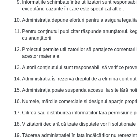
Informațiile schimbate între utilizatori sunt responsabi
exceptând cazurile în care este specificat altfel.
Administrația depune eforturi pentru a asigura legalit
Pentru conținutul publicitar răspunde anunțătorul. ke
cu anunțătorii.
Proiectul permite utilizatorilor să partajeze comentar
acestor materiale.
Autorii conținutului sunt responsabili să verifice prov
Administrația își rezervă dreptul de a elimina conținutu
Administrația poate suspenda accesul la site fără noti
Numele, mărcile comerciale și designul aparțin proprie
Citirea sau distribuirea informațiilor fără permisiune 
Vizitatorii declară că toate disputele vor fi soluționat
Tăcerea administrației în fața încălcărilor nu reprezint