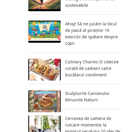
sustenabile
Ahoy! Să ne jucăm la locul
de joacă al piraților 10
exerciții de spălare despre
copii
Culinary Charms O colecție
curată de cadouri catre
bucătarul condiment
Sculpturile Canionului
Minunile Naturii
Cercevea de camera de
culcare momentos la
mijlocul secolului 10 idei de