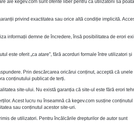
re ale kegev.com sunt oferite liber pentru ca utilizatorii să poat
garanții privind exactitatea sau orice altă condiție implicită. Acce
iza informații demne de încredere, însă posibilitatea de erori exi
l este oferit „ca atare”, fără acorduri formale între utilizatori și
ăspundere. Prin descărcarea oricărui conținut, acceptă că unele
a conținutului publicat de terți.
litatea site-ului. Nu există garanția că site-ul este fără erori teh
erților. Acest lucru nu înseamnă că kegev.com susține conținutul
tatea sau conținutul acestor site-uri.
imis de utilizatori. Pentru încălcările drepturilor de autor sunt