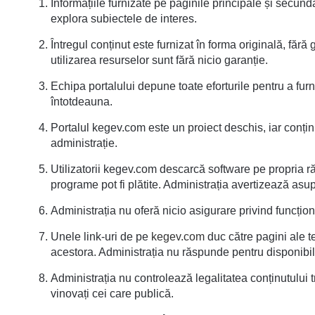
Informațiile furnizate pe paginile principale și secunda
explora subiectele de interes.
Întregul conținut este furnizat în forma originală, fără 
utilizarea resurselor sunt fără nicio garanție.
Echipa portalului depune toate eforturile pentru a furn
întotdeauna.
Portalul kegev.com este un proiect deschis, iar conținutu
administrație.
Utilizatorii kegev.com descarcă software pe propria r
programe pot fi plătite. Administrația avertizează asupr
Administrația nu oferă nicio asigurare privind funcționa
Unele link-uri de pe
kegev.com
duc către pagini ale t
acestora. Administrația nu răspunde pentru disponibili
Administrația nu controlează legalitatea conținutului tr
vinovați cei care publică.