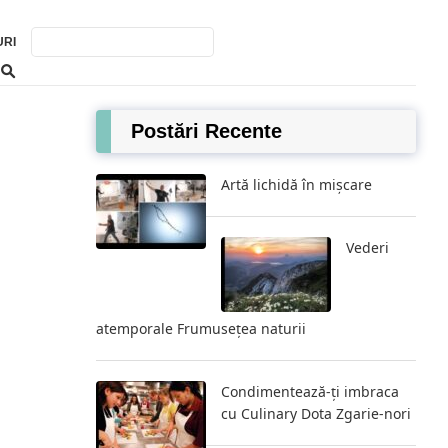
URI
Postări Recente
Artă lichidă în mișcare
Vederi
atemporale Frumusețea naturii
Condimentează-ți imbraca
cu Culinary Dota Zgarie-nori