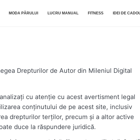
MODA PĂRULUI
LUCRU MANUAL
FITNESS
IDEI DE CADO
gea Drepturilor de Autor din Mileniul Digital
analizați cu atenție cu acest avertisment legal
ilizarea conținutului de pe acest site, inclusiv
a drepturilor terților, precum și a altor active
poate duce la răspundere juridică.