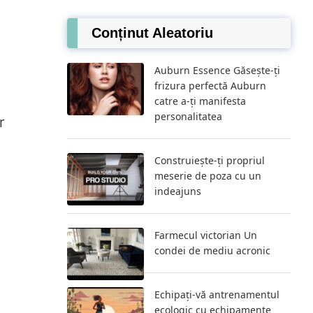
Conținut Aleatoriu
Auburn Essence Găsește-ți
frizura perfectă Auburn
catre a-ți manifesta
personalitatea
r
Construiește-ți propriul
meserie de poza cu un
indeajuns
Farmecul victorian Un
condei de mediu acronic
Echipați-vă antrenamentul
ecologic cu echipamente