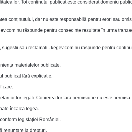
litatea lor. Tot conținutul publicat este considerat domeniu public
atea conținutului, dar nu este responsabilă pentru erori sau omis
gev.com nu răspunde pentru consecințe rezultate în urma tranzacț
ii, sugestii sau reclamații. kegev.com nu răspunde pentru conținu
eniența materialelor publicate.
l publicat fără explicație.
ficare.
tarilor lor legali. Copierea lor fără permisiune nu este permisă.
poate încălca legea.
e conform legislației României.
ă renunțare la drepturi.