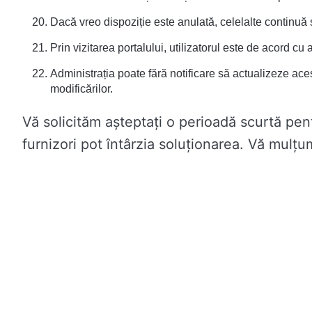
Dacă vreo dispoziție este anulată, celelalte continuă s
Prin vizitarea portalului, utilizatorul este de acord c
Administrația poate fără notificare să actualizeze aces
modificărilor.
Vă solicităm așteptați o perioadă scurtă pent
furnizori pot întârzia soluționarea. Vă mulț