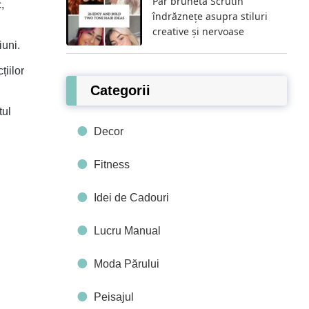
Păr brunetă Scrutin
,
îndrăznețe asupra stiluri
creative și nervoase
iuni.
iilor
Categorii
tul
Decor
Fitness
Idei de Cadouri
Lucru Manual
Moda Părului
Peisajul