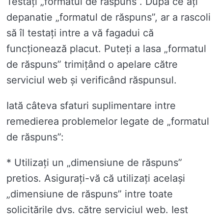
Testați „formatul de răspuns”. După ce ați
depanatie „formatul de răspuns”, ar a rascoli
să îl testați intre a vă fagadui că
funcționează placut. Puteți a lasa „formatul
de răspuns” trimițând o apelare către
serviciul web și verificând răspunsul.
Iată câteva sfaturi suplimentare intre
remedierea problemelor legate de „formatul
de răspuns”:
* Utilizați un „dimensiune de răspuns”
pretios. Asigurați-vă că utilizați același
„dimensiune de răspuns” intre toate
solicitările dvs. către serviciul web. Iest