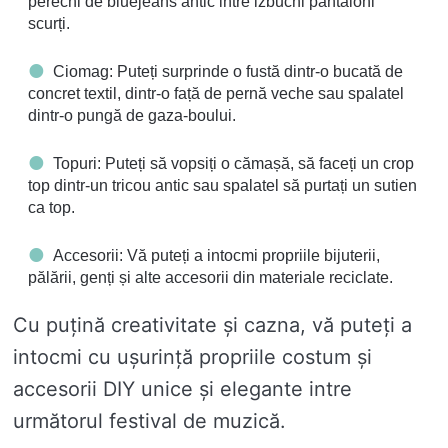
perechi de bluejeans antic intre izbucni pantaloni
scurți.
Ciomag: Puteți surprinde o fustă dintr-o bucată de
concret textil, dintr-o față de pernă veche sau spalatel
dintr-o pungă de gaza-boului.
Topuri: Puteți să vopsiți o cămașă, să faceți un crop
top dintr-un tricou antic sau spalatel să purtați un sutien
ca top.
Accesorii: Vă puteți a intocmi propriile bijuterii,
pălării, genți și alte accesorii din materiale reciclate.
Cu puțină creativitate și cazna, vă puteți a
intocmi cu ușurință propriile costum și
accesorii DIY unice și elegante intre
următorul festival de muzică.