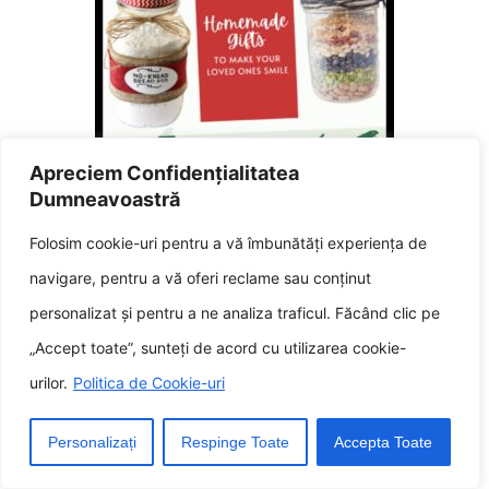
Apreciem Confidențialitatea
Cadourile DIY îi fac pe cei dragi
Dumneavoastră
să zâmbească
iunie 17, 2025
Folosim cookie-uri pentru a vă îmbunătăți experiența de
navigare, pentru a vă oferi reclame sau conținut
personalizat și pentru a ne analiza traficul. Făcând clic pe
„Accept toate”, sunteți de acord cu utilizarea cookie-
urilor.
Politica de Cookie-uri
Personalizați
Respinge Toate
Accepta Toate
Idei de bricolaj inspre începători