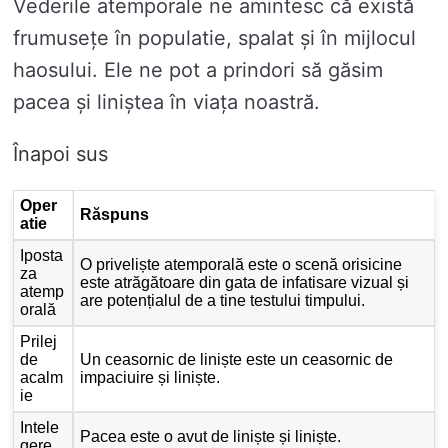
Vederile atemporale ne amintesc că există
frumusețe în populatie, spalat și în mijlocul
haosului. Ele ne pot a prindori să găsim
pacea și liniștea în viața noastră.
Înapoi sus
Oper
Răspuns
atie
Iposta
O priveliște atemporală este o scenă orisicine
za
este atrăgătoare din gata de infatisare vizual și
atemp
are potențialul de a tine testului timpului.
orală
Prilej
de
Un ceasornic de liniște este un ceasornic de
acalm
impaciuire și liniște.
ie
Intele
Pacea este o avut de liniște și liniște.
gere