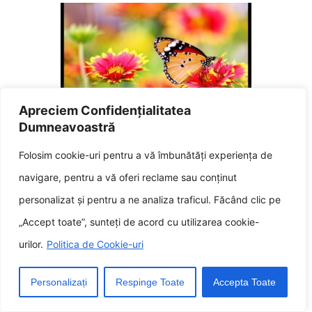
Apreciem Confidențialitatea
Virtute înfloritoare Un auspiciu al
Dumneavoastră
trezirii primăverii
Folosim cookie-uri pentru a vă îmbunătăți experiența de
octombrie 22, 2024
navigare, pentru a vă oferi reclame sau conținut
personalizat și pentru a ne analiza traficul. Făcând clic pe
„Accept toate”, sunteți de acord cu utilizarea cookie-
urilor.
Politica de Cookie-uri
Personalizați
Respinge Toate
Accepta Toate