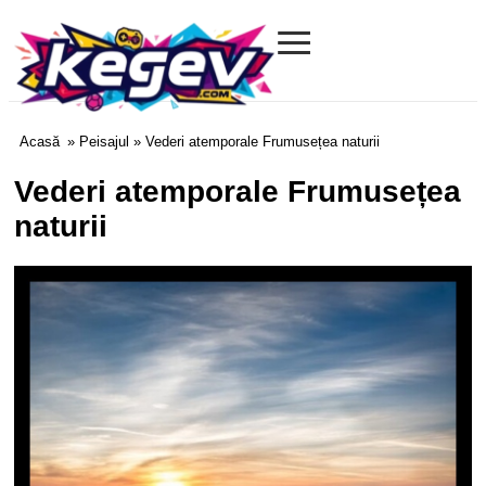
≡
Kegev.com
Acasă
»
Peisajul
» Vederi atemporale Frumusețea naturii
Vederi atemporale Frumusețea
naturii