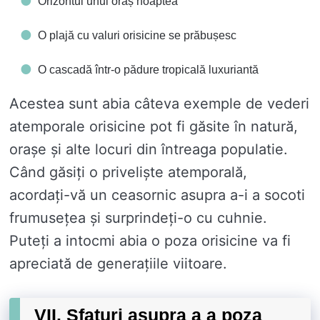
Orizontul unui oraș noaptea
O plajă cu valuri orisicine se prăbușesc
O cascadă într-o pădure tropicală luxuriantă
Acestea sunt abia câteva exemple de vederi
atemporale orisicine pot fi găsite în natură,
orașe și alte locuri din întreaga populatie.
Când găsiți o priveliște atemporală,
acordați-vă un ceasornic asupra a-i a socoti
frumusețea și surprindeți-o cu cuhnie.
Puteți a intocmi abia o poza orisicine va fi
apreciată de generațiile viitoare.
VII. Sfaturi asupra a a poza