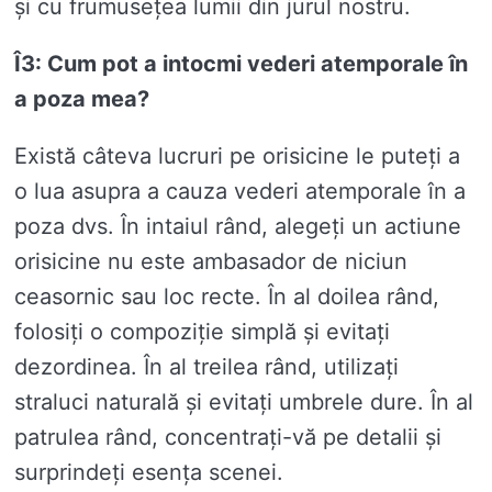
și cu frumusețea lumii din jurul nostru.
Î3: Cum pot a intocmi vederi atemporale în
a poza mea?
Există câteva lucruri pe orisicine le puteți a
o lua asupra a cauza vederi atemporale în a
poza dvs. În intaiul rând, alegeți un actiune
orisicine nu este ambasador de niciun
ceasornic sau loc recte. În al doilea rând,
folosiți o compoziție simplă și evitați
dezordinea. În al treilea rând, utilizați
straluci naturală și evitați umbrele dure. În al
patrulea rând, concentrați-vă pe detalii și
surprindeți esența scenei.