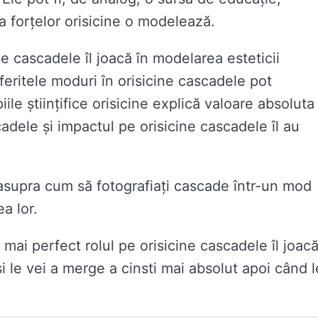
 a forțelor orisicine o modelează.
ne cascadele îl joacă în modelarea esteticii
feritele moduri în orisicine cascadele pot
ile științifice orisicine explică valoare absoluta
adele și impactul pe orisicine cascadele îl au
asupra cum să fotografiați cascade într-un mod
a lor.
e mai perfect rolul pe orisicine cascadele îl joac
și le vei a merge a cinsti mai absolut apoi când l