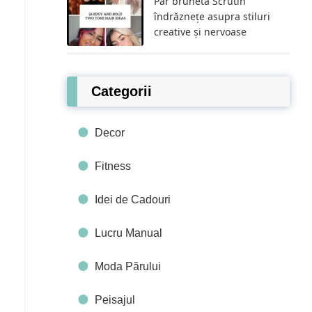
Păr brunetă Scrutin
îndrăznețe asupra stiluri
creative și nervoase
Categorii
Decor
Fitness
Idei de Cadouri
Lucru Manual
Moda Părului
Peisajul