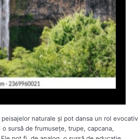
peisajelor naturale și pot dansa un rol evocativ
fi o sursă de frumusețe, trupe, capcana,
. Ele pot fi, de analog, o sursă de educație,