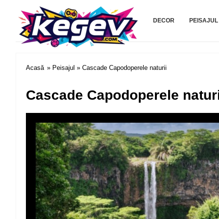
Kegev.com
DECOR
PEISAJUL
Acasă
»
Peisajul
» Cascade Capodoperele naturii
Cascade Capodoperele naturi