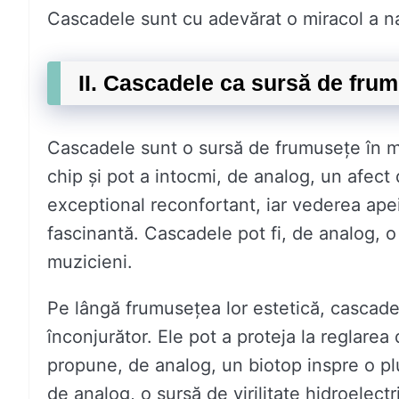
Cascadele sunt cu adevărat o miracol a natu
II. Cascadele ca sursă de fru
Cascadele sunt o sursă de frumusețe în mult
chip și pot a intocmi, de analog, un afect 
exceptional reconfortant, iar vederea apei
fascinantă. Cascadele pot fi, de analog, o s
muzicieni.
Pe lângă frumusețea lor estetică, cascadel
înconjurător. Ele pot a proteja la reglarea 
propune, de analog, un biotop inspre o plu
de analog, o sursă de virilitate hidroelectri