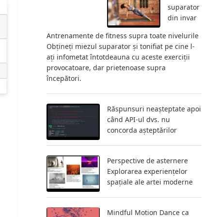
suparator
din invar
Antrenamente de fitness supra toate nivelurile
Obțineți miezul suparator și tonifiat pe cine l-
ați infometat întotdeauna cu aceste exerciții
provocatoare, dar prietenoase supra
.
începători.
Răspunsuri neașteptate apoi
când API-ul dvs. nu
concorda așteptărilor
Perspective de asternere
Explorarea experiențelor
spațiale ale artei moderne
Mindful Motion Dance ca