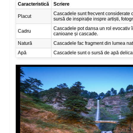
Caracteristică
Scriere
Cascadele sunt frecvent considerate cos
Placut
sursă de inspirație inspre artiști, fotogr
Cascadele pot dansa un rol evocativ î
Cadru
canioane și cascade.
Natură
Cascadele fac fragment din lumea natur
Apă
Cascadele sunt o sursă de apă delicat in