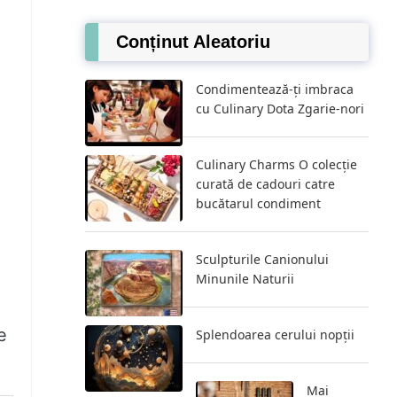
Conținut Aleatoriu
Condimentează-ți imbraca
cu Culinary Dota Zgarie-nori
Culinary Charms O colecție
curată de cadouri catre
bucătarul condiment
Sculpturile Canionului
Minunile Naturii
ă
e
Splendoarea cerului nopții
Mai