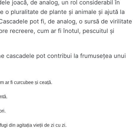
dele joacă, de analog, un rol considerabil în
 o pluralitate de plante și animale și ajută la
 Cascadele pot fi, de analog, o sursă de virilitate
pre recreere, cum ar fi înotul, pescuitul și
ine cascadele pot contribui la frumusețea unui
m ar fi curcubee și ceață.
ntă.
ori.
gi din agitația vieții de zi cu zi.