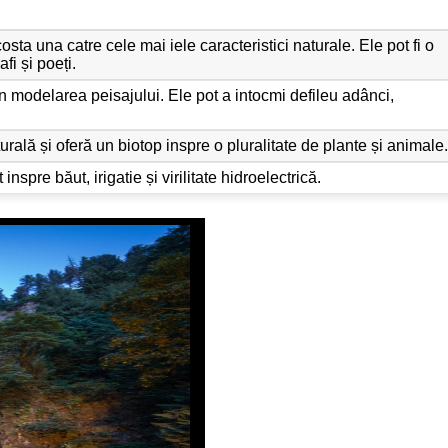
ta una catre cele mai iele caracteristici naturale. Ele pot fi o
afi și poeți.
n modelarea peisajului. Ele pot a intocmi defileu adânci,
ală și oferă un biotop inspre o pluralitate de plante și animale
spre băut, irigatie și virilitate hidroelectrică.