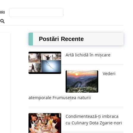
URI
Postări Recente
Artă lichidă în mișcare
Vederi
atemporale Frumusețea naturii
Condimentează-ți imbraca
cu Culinary Dota Zgarie-nori