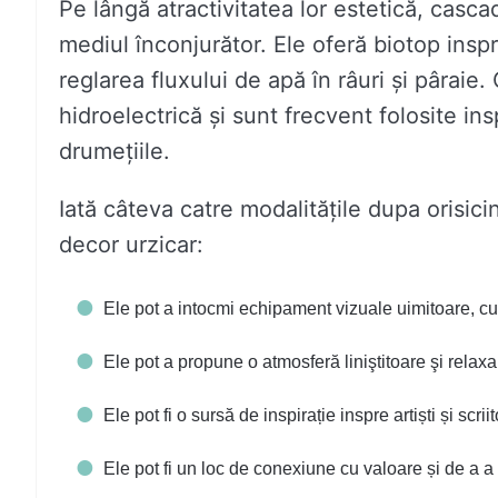
Pe lângă atractivitatea lor estetică, casca
mediul înconjurător. Ele oferă biotop inspre
reglarea fluxului de apă în râuri și pâraie.
hidroelectrică și sunt frecvent folosite ins
drumețiile.
Iată câteva catre modalitățile dupa orisic
decor urzicar:
Ele pot a intocmi echipament vizuale uimitoare, cu
Ele pot a propune o atmosferă liniştitoare şi relaxa
Ele pot fi o sursă de inspirație inspre artiști și scriit
Ele pot fi un loc de conexiune cu valoare și de a a fu