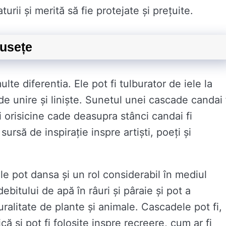
rii și merită să fie protejate și prețuite.
musețe
e diferentia. Ele pot fi tulburator de iele la
de unire și liniște. Sunetul unei cascade candai 
 orisicine cade deasupra stânci candai fi
ursă de inspirație inspre artiști, poeți și
e pot dansa și un rol considerabil în mediul
debitului de apă în râuri și pâraie și pot a
ralitate de plante și animale. Cascadele pot fi,
că și pot fi folosite inspre recreere, cum ar fi