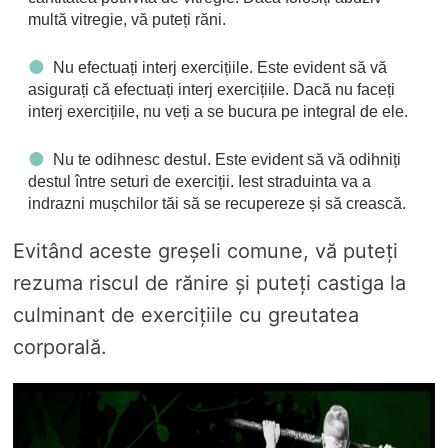
multă vitregie, vă puteți răni.
Nu efectuați interj exercițiile. Este evident să vă
asigurați că efectuați interj exercițiile. Dacă nu faceți
interj exercițiile, nu veți a se bucura pe integral de ele.
Nu te odihnesc destul. Este evident să vă odihniți
destul între seturi de exerciții. Iest straduinta va a
indrazni mușchilor tăi să se recupereze și să crească.
Evitând aceste greșeli comune, vă puteți
rezuma riscul de rănire și puteți castiga la
culminant de exercițiile cu greutatea
corporală.