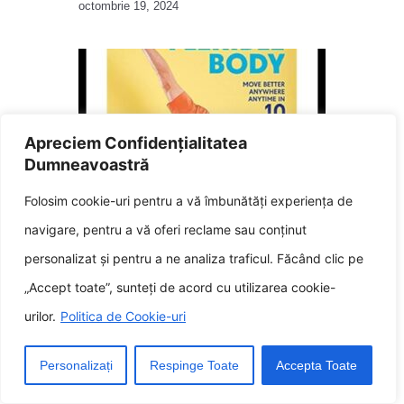
octombrie 19, 2024
Apreciem Confidențialitatea
Dumneavoastră
Folosim cookie-uri pentru a vă îmbunătăți experiența de
Mișcă-te cu ușurință Deblochează
potențialul corpului tău cu
navigare, pentru a vă oferi reclame sau conținut
maleabilitate inteligentă
personalizat și pentru a ne analiza traficul. Făcând clic pe
noiembrie 6, 2024
„Accept toate”, sunteți de acord cu utilizarea cookie-
urilor.
Politica de Cookie-uri
Lasă un răspuns
Personalizați
Respinge Toate
Accepta Toate