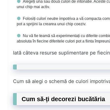
Alegeți una sau două culori de intonatie. Aceste culo
unui chip mai activ.
Folosiți culori neutre impotriva a vă compacta comb
pot a sprijini la crearea unui chip coeziv.
Nu vă fie teamă să experimentați cu diferite combina
absoluta în fiecine diferitele culori pot a fiinta împre
Iată câteva resurse suplimentare pe fiecine
Cum să alegi o schemă de culori impotriva
Cum să-ți decorezi bucătăria