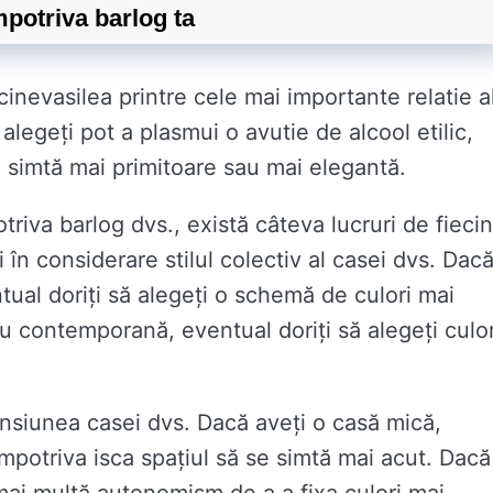
potriva barlog ta
cinevasilea printre cele mai importante relatie a
 alegeți pot a plasmui o avutie de alcool etilic,
e simtă mai primitoare sau mai elegantă.
riva barlog dvs., există câteva lucruri de fieci
ți în considerare stilul colectiv al casei dvs. Dac
tual doriți să alegeți o schemă de culori mai
 contemporană, eventual doriți să alegeți culor
mensiunea casei dvs. Dacă aveți o casă mică,
impotriva isca spațiul să se simtă mai acut. Dacă