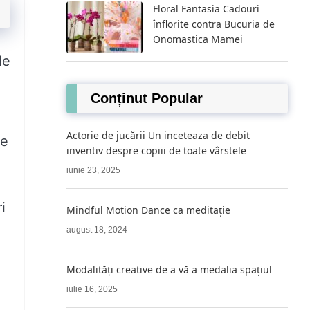
Floral Fantasia Cadouri
înflorite contra Bucuria de
Onomastica Mamei
le
Conținut Popular
Actorie de jucării Un inceteaza de debit
ne
inventiv despre copiii de toate vârstele
ă
iunie 23, 2025
i
Mindful Motion Dance ca meditație
august 18, 2024
Modalități creative de a vă a medalia spațiul
iulie 16, 2025