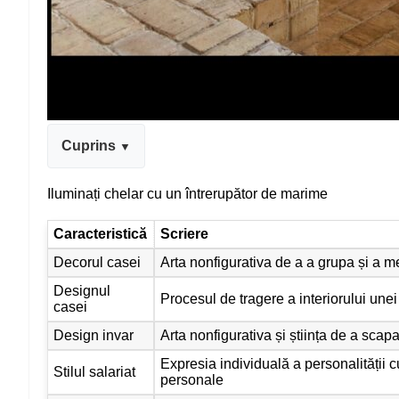
Cuprins
Iluminați chelar cu un întrerupător de marime
Caracteristică
Scriere
Decorul casei
Arta nonfigurativa de a a grupa și a m
Designul
Procesul de tragere a interiorului une
casei
Design invar
Arta nonfigurativa și știința de a scapa 
Expresia individuală a personalității 
Stilul salariat
personale