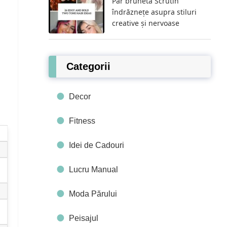
Păr brunetă Scrutin
îndrăznețe asupra stiluri
creative și nervoase
Categorii
Decor
Fitness
Idei de Cadouri
Lucru Manual
Moda Părului
Peisajul