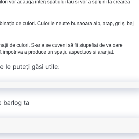
ri vor adăuga interj spațiului tău și vor a sprijini la crearea
inația de culori. Culorile neutre bunaoara alb, arap, gri și bej
ții de culori. S-ar a se cuveni să fii stupefiat de valoare
ună impotriva a produce un spațiu aspectuos și aranjat.
 le puteți găsi utile:
 barlog ta