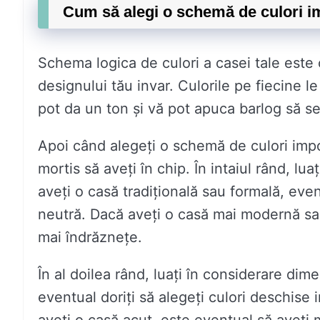
Cum să alegi o schemă de culori im
Schema logica de culori a casei tale este 
designului tău invar. Culorile pe fiecine le
pot da un ton și vă pot apuca barlog să s
Apoi când alegeți o schemă de culori impot
mortis să aveți în chip. În intaiul rând, lua
aveți o casă tradițională sau formală, even
neutră. Dacă aveți o casă mai modernă sau
mai îndrăznețe.
În al doilea rând, luați în considerare di
eventual doriți să alegeți culori deschise 