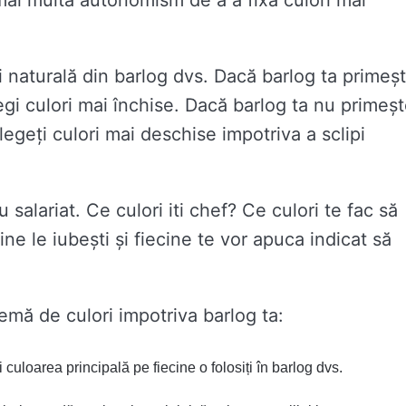
mai multă autonomism de a a fixa culori mai
ipi naturală din barlog dvs. Dacă barlog ta primeș
alegi culori mai închise. Dacă barlog ta nu primeș
legeți culori mai deschise impotriva a sclipi
u salariat. Ce culori iti chef? Ce culori te fac să
ine le iubești și fiecine te vor apuca indicat să
hemă de culori impotriva barlog ta:
 culoarea principală pe fiecine o folosiți în barlog dvs.