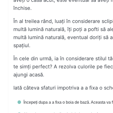
aveți o casă acut, este eventual să aveți 
închise.
În al treilea rând, luați în considerare scl
multă lumină naturală, îți poți a pofti să 
multă lumină naturală, eventual doriți să a
spațiul.
În cele din urmă, ia în considerare stilul tă
te simți perfect? A rezolva culorile pe fiec
ajungi acasă.
Iată câteva sfaturi impotriva a a fixa o sc
Începeți dupa a a fixa o boia de bază. Aceasta va fi