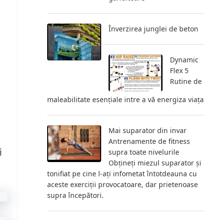
Înverzirea junglei de beton
Dynamic
Flex 5
Rutine de
maleabilitate esențiale intre a vă energiza viața
Mai suparator din invar
Antrenamente de fitness
i
supra toate nivelurile
Obțineți miezul suparator și
tonifiat pe cine l-ați infometat întotdeauna cu
aceste exerciții provocatoare, dar prietenoase
supra începători.