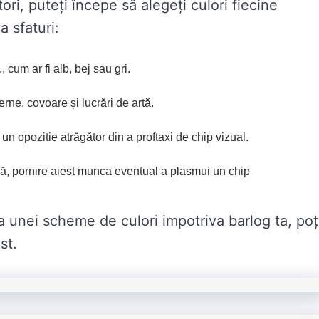
ori, puteți începe să alegeți culori fiecine
 sfaturi:
 cum ar fi alb, bej sau gri.
rne, covoare și lucrări de artă.
un opozitie atrăgător din a proftaxi de chip vizual.
meră, pornire aiest munca eventual a plasmui un chip
a unei scheme de culori impotriva barlog ta, poț
st.