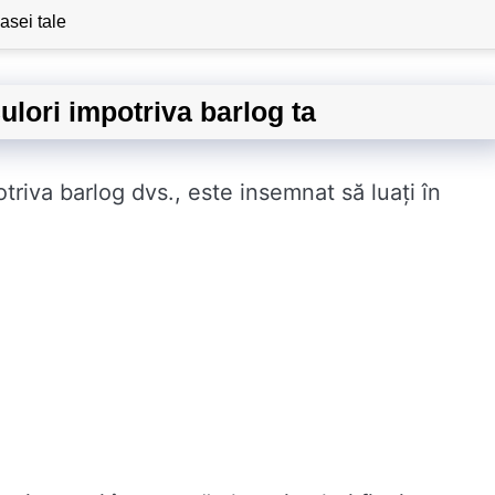
casei tale
ulori impotriva barlog ta
riva barlog dvs., este insemnat să luați în