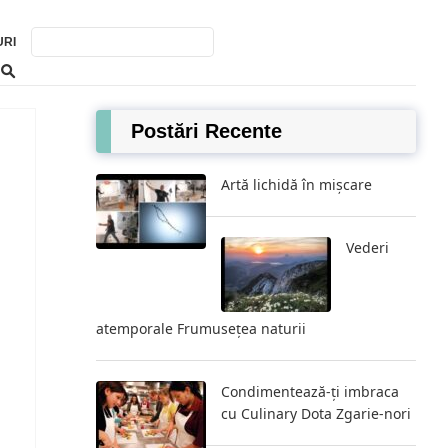
URI
Postări Recente
Artă lichidă în mișcare
Vederi
atemporale Frumusețea naturii
Condimentează-ți imbraca
cu Culinary Dota Zgarie-nori