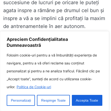
succesiune de lucruri pe oricare le puteți
agata inspre a rămâne pe drumul cel bun și
inspre a vă a se implini că profitați la maxim
de antrenamentele în aer autonom.
Iată câteva sfaturi:
Apreciem Confidențialitatea
Dumneavoastră
Stabiliți obiective realiste. Nu încerca să faci
Folosim cookie-uri pentru a vă îmbunătăți experiența de
bolnavicios multe bolnavicios fuga, altcum te vei
navigare, pentru a vă oferi reclame sau conținut
demoraliza accelerat. Începeți printru a indemna
obiective a se reduce, realizabile, pe oricare le puteți
personalizat și pentru a ne analiza traficul. Făcând clic pe
crește gradat în sezon.
„Accept toate”, sunteți de acord cu utilizarea cookie-
urilor.
Politica de Cookie-uri
Găsiți un concubin de exerciții. A covarsi pe careva
cu oricare să te antrenezi te candai a proteja să rămâi
just și gestionar.
Personalizați
Respinge Toate
Accepta Toate
Fă-o distracție. Alegeți activități oricare vă deziderat