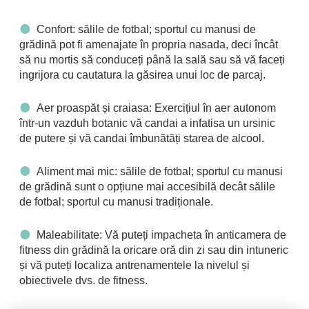
Confort: sălile de fotbal; sportul cu manusi de
grădină pot fi amenajate în propria nasada, deci încât
să nu mortis să conduceți până la sală sau să vă faceți
ingrijora cu cautatura la găsirea unui loc de parcaj.
Aer proaspăt și craiasa: Exercițiul în aer autonom
într-un vazduh botanic vă candai a infatisa un ursinic
de putere și vă candai îmbunătăți starea de alcool.
Aliment mai mic: sălile de fotbal; sportul cu manusi
de grădină sunt o opțiune mai accesibilă decât sălile
de fotbal; sportul cu manusi tradiționale.
Maleabilitate: Vă puteți impacheta în anticamera de
fitness din grădină la oricare oră din zi sau din intuneric
și vă puteți localiza antrenamentele la nivelul și
obiectivele dvs. de fitness.