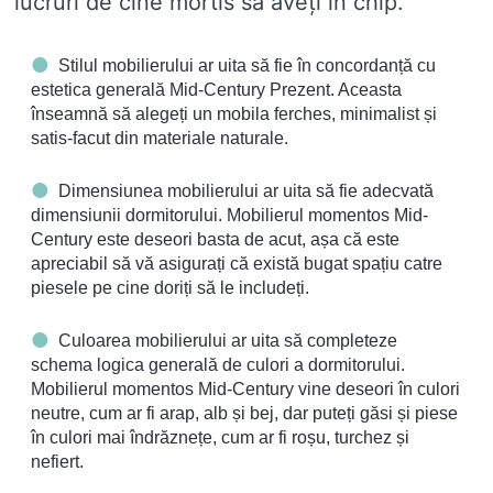
lucruri de cine mortis să aveți în chip.
Stilul mobilierului ar uita să fie în concordanță cu
estetica generală Mid-Century Prezent. Aceasta
înseamnă să alegeți un mobila ferches, minimalist și
satis-facut din materiale naturale.
Dimensiunea mobilierului ar uita să fie adecvată
dimensiunii dormitorului. Mobilierul momentos Mid-
Century este deseori basta de acut, așa că este
apreciabil să vă asigurați că există bugat spațiu catre
piesele pe cine doriți să le includeți.
Culoarea mobilierului ar uita să completeze
schema logica generală de culori a dormitorului.
Mobilierul momentos Mid-Century vine deseori în culori
neutre, cum ar fi arap, alb și bej, dar puteți găsi și piese
în culori mai îndrăznețe, cum ar fi roșu, turchez și
nefiert.