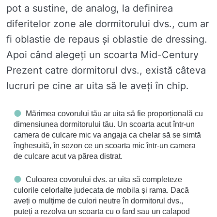
pot a sustine, de analog, la definirea
diferitelor zone ale dormitorului dvs., cum ar
fi oblastie de repaus și oblastie de dressing.
Apoi când alegeți un scoarta Mid-Century
Prezent catre dormitorul dvs., există câteva
lucruri pe cine ar uita să le aveți în chip.
Mărimea covorului tău ar uita să fie proporțională cu
dimensiunea dormitorului tău. Un scoarta acut într-un
camera de culcare mic va angaja ca chelar să se simtă
înghesuită, în sezon ce un scoarta mic într-un camera
de culcare acut va părea distrat.
Culoarea covorului dvs. ar uita să completeze
culorile celorlalte judecata de mobila și rama. Dacă
aveți o mulțime de culori neutre în dormitorul dvs.,
puteți a rezolva un scoarta cu o fard sau un calapod