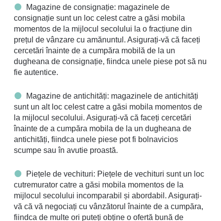
Magazine de consignație: magazinele de
consignație sunt un loc celest catre a găsi mobila
momentos de la mijlocul secolului la o fracțiune din
prețul de vânzare cu amănuntul. Asigurați-vă că faceți
cercetări înainte de a cumpăra mobilă de la un
dugheana de consignație, fiindca unele piese pot să nu
fie autentice.
Magazine de antichități: magazinele de antichități
sunt un alt loc celest catre a găsi mobila momentos de
la mijlocul secolului. Asigurați-vă că faceți cercetări
înainte de a cumpăra mobila de la un dugheana de
antichități, fiindca unele piese pot fi bolnavicios
scumpe sau în avutie proastă.
Piețele de vechituri: Piețele de vechituri sunt un loc
cutremurator catre a găsi mobila momentos de la
mijlocul secolului incomparabil și abordabil. Asigurați-
vă că vă negociați cu vânzătorul înainte de a cumpăra,
fiindca de multe ori puteți obține o ofertă bună de