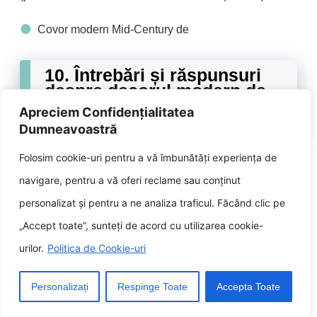
Covor modern Mid-Century de
10. Întrebări și răspunsuri
despre decorul modern de
dormitor de la mijlocul
Apreciem Confidențialitatea
secolului
Dumneavoastră
Folosim cookie-uri pentru a vă îmbunătăți experiența de
Î: Care sunt caracteristicile decorului de
navigare, pentru a vă oferi reclame sau conținut
dormitor modern Mid-Century?
personalizat și pentru a ne analiza traficul. Făcând clic pe
„Accept toate”, sunteți de acord cu utilizarea cookie-
R: Decorul de dormitor modern de la
urilor.
Politica de Cookie-uri
mijlocul secolului se caracterizează prin
liniile sale curate, formele simple și
Personalizați
Respinge Toate
Accepta Toate
utilizarea materialelor naturale. Piesele