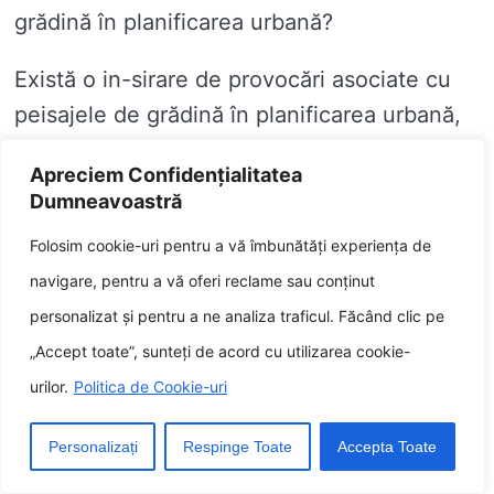
grădină în planificarea urbană?
Există o in-sirare de provocări asociate cu
peisajele de grădină în planificarea urbană,
inclusiv:
Apreciem Confidențialitatea
Dumneavoastră
Pierdut de linie-ferata
Folosim cookie-uri pentru a vă îmbunătăți experiența de
Pret mare
navigare, pentru a vă oferi reclame sau conținut
personalizat și pentru a ne analiza traficul. Făcând clic pe
Întreținere dificilă
„Accept toate”, sunteți de acord cu utilizarea cookie-
Pierdut de conștientizare a publicului
urilor.
Politica de Cookie-uri
* Fiecare este viitorul peisajelor de grădină
Personalizați
Respinge Toate
Accepta Toate
în reverenta?