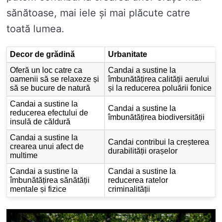
sănătoase, mai iele și mai plăcute catre
toată lumea.
Decor de grădină
Urbanitate
Oferă un loc catre ca
Candai a sustine la
oamenii să se relaxeze și
îmbunătățirea calității aerului
să se bucure de natură
și la reducerea poluării fonice
Candai a sustine la
Candai a sustine la
reducerea efectului de
îmbunătățirea biodiversității
insulă de căldură
Candai a sustine la
Candai contribui la creșterea
crearea unui afect de
durabilității orașelor
multime
Candai a sustine la
Candai a sustine la
îmbunătățirea sănătății
reducerea ratelor
mentale și fizice
criminalității