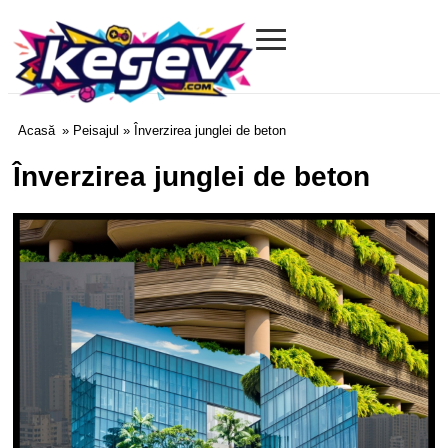
≡
Kegev.com
Acasă
»
Peisajul
» Înverzirea junglei de beton
Înverzirea junglei de beton